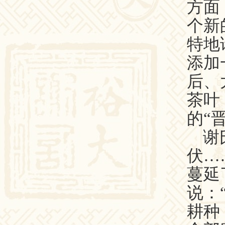
方面
个新
特地
添加
后、
茶叶
的“
谢
伏…
蔓延
说：
耕种