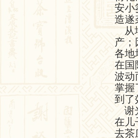
安小
造遂
从地
产；
各地
在国
波动
掌握
到了
谢
在儿
去茶