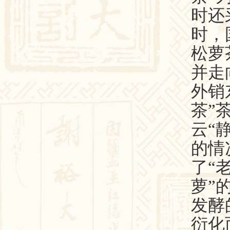
时还
时，
松萝
并走
外销
茶”
云“
的情
了“
萝”
发酵
衍化