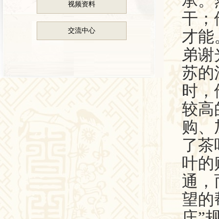
承。
视频资料
干；
交流中心
才能
弟谢
苏的
时，
较高
购、
了茶
叶的
通，
望的
庄”