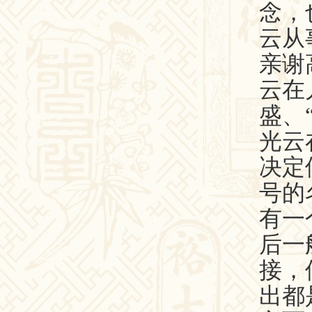
念，
云从
亲谢
云在
盛、
光云
决定
号的
有一
后一
接，
出都