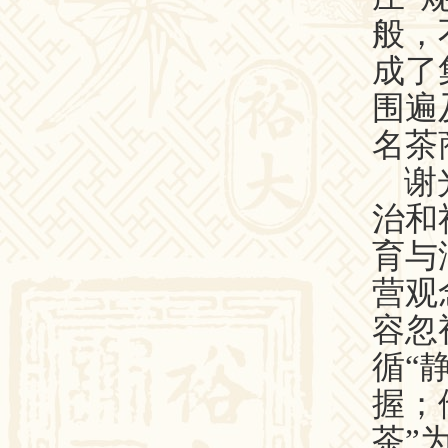
般，
成了
围遍
名茶
谢
治和
育与
营观
容忽
循“
握；
茶”