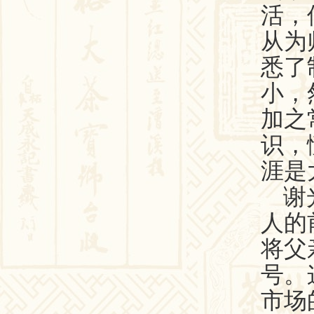
活，
从为
悉了
小，
加之
识，
涯是
谢
人的
将父
号。
市场