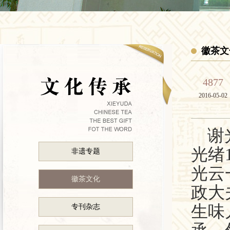
徽茶文
4877
2016-05-02
谢
光绪
非遗专题
光云
徽茶文化
政大
生味
专刊杂志