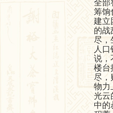
全部
筹饷
建立
的战
尽，
人口
说，
楼台
尽，
物力
光云
中的