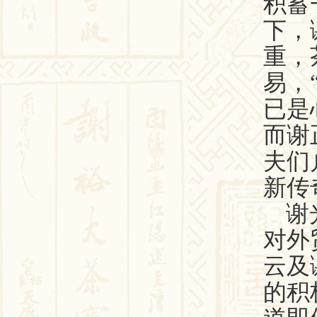
积蓄
下，
重，
易，
已是
而谢
夫们
新传
谢
对外
云及
的积