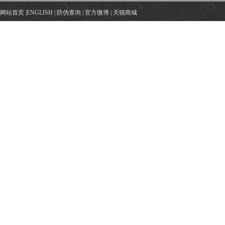
网站首页
|
ENGLISH
|
防伪查询
|
官方微博
|
天猫商城