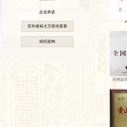
企业承诺
百年谢裕大万里传茗香
组织架构
茶博园